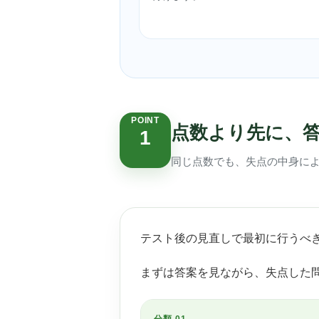
POINT
点数より先に、答
1
同じ点数でも、失点の中身に
テスト後の見直しで最初に行うべ
まずは答案を見ながら、失点した
分類 01