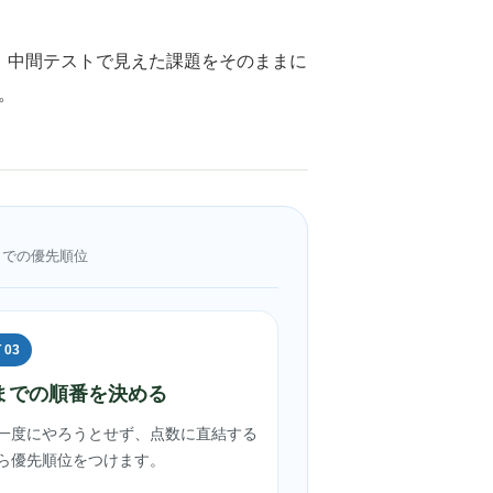
。中間テストで見えた課題をそのままに
。
までの優先順位
 03
までの順番を決める
一度にやろうとせず、点数に直結する
ら優先順位をつけます。