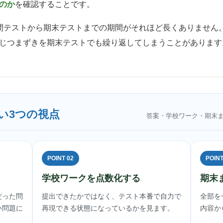
のか
を確認することです。
間テストから期末テストまでの期間がそれほど長くありません
じつまずきを期末テストでも繰り返してしまうことがあります
い3つの視点
答案・学校ワーク・期末
POINT 02
POINT
学校ワークを点数化する
期末
だった問
提出できたかではなく、テスト本番で自力で
全部を
い問題に
再現できる状態になっているかを見ます。
内容か