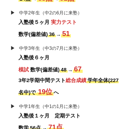
▶
中学2年生（中2の6月に来塾）
入塾後５ヶ月
実力テスト
51
数学(偏差値)
36
→
▶
中学3年生（中3の7月に来塾）
入塾後６ヶ月
67
模試
数学(偏差値)
48
→
3年2学期中間テスト
総合成績
学年全体(227
19位
名中)で
へ
▶
中学1年生（中1の1月に来塾）
入塾後１ヶ月 定期テスト
71点
数学
56点
→