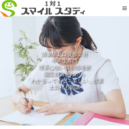
塾長からのご挨拶
講師紹介
清瀬駅北口徒歩２分
カリキュラム
中高生専門
理系に強い個別指導塾
固定担当制だから
時間割・価格
「わかる→できる→楽しい」授業
土日祝も開講
合格実績
お問い合わせ