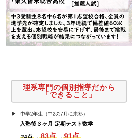
理系専門の個別指導だから
「できること」
▶
中学2年生（中2の7月に来塾）
入塾後３ヶ月 定期テスト数学
83点
91点
24点
→
→