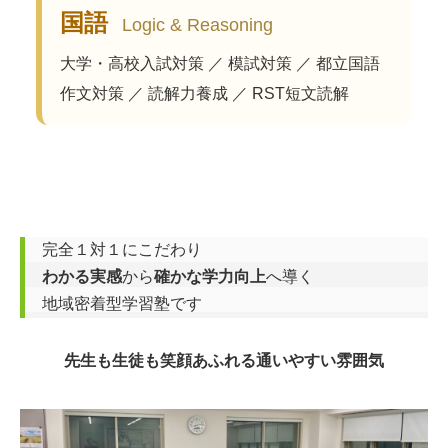
国語
Logic & Reasoning
大学・高校入試対策 ／ 模試対策 ／ 都立国語
作文対策 ／ 読解力養成 ／ RST短文読解
わかる実感
から
確かな学力向上
へ導く
地域密着型学習塾です
先生も生徒も笑顔あふれる通いやすい雰囲気